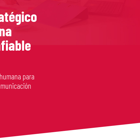
atégico
una
fiable
a humana para
comunicación