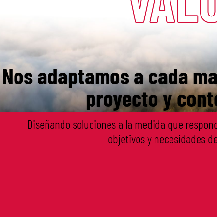
VAL
Nos adaptamos a cada ma
proyecto y cont
Diseñando
soluciones a la medida que
respond
objetivos y
necesidades del