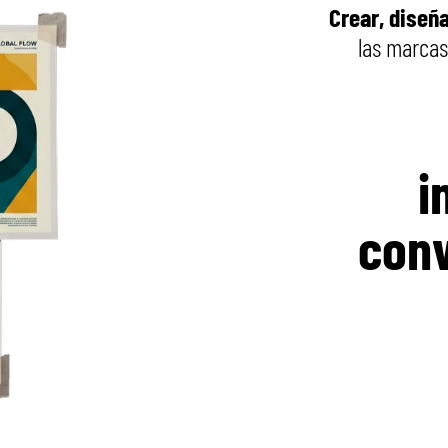
Crear, diseña
las marcas
i
conv